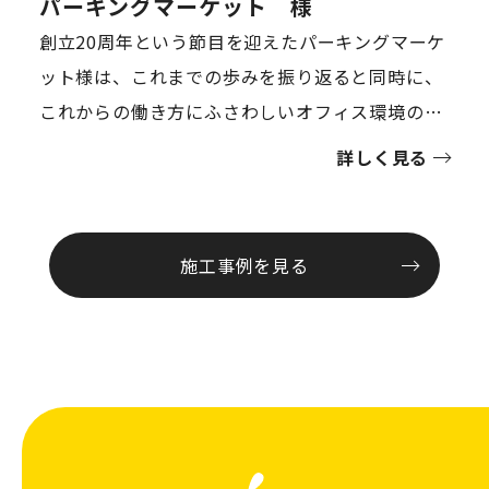
パーキングマーケット 様
創立20周年という節目を迎えたパーキングマーケ
ット様は、これまでの歩みを振り返ると同時に、
これからの働き方にふさわしいオフィス環境の再
構築を目指されました。その中心に据えられたの
詳しく見る
が、「人と人が活かし合うオフィス」というコン
セプトです。この言葉には、従業員一人ひとりの
個性や能力を最大限に引き出し、互いの強みを掛
施工事例を見る
け合わせることで、より高い成果を生み出すとい
う強い想いが込められています。従業員数の増加
やハイブリッド勤務の定着、フリーアドレスの導
入など、働き方が大きく変化する中で、現状のオ
フィスレイアウトや設備ではその理想を十分に支
えきれない状況が生まれていました。さらに、コ