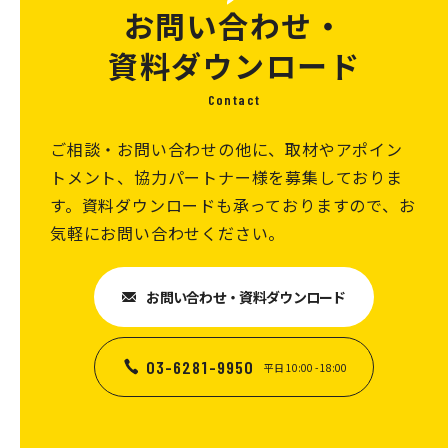
ロナ禍を経て進んだ業務のデジタル化は、働く場
お問い合わせ・
所の自由度を高める一方で、出社率の低下によ
資料ダウンロード
り、日常的な相談や雑談といった“ちょっとした
コミュニケーション”が減少。社内のつながりが
Contact
希薄になってしまうという新たな課題も浮き彫り
ご相談・お問い合わせの他に、取材やアポイン
になっていました。こうした背景のもと、オフィ
トメント、協力パートナー様を募集しておりま
ス改装プロジェクトは、「良好なコミュニケーシ
す。資料ダウンロードも承っておりますので、お
ョンが自然と生まれる場」を創ることを主軸に、
気軽にお問い合わせください。
空間設計が進められました。
お問い合わせ・資料ダウンロード
03-6281-9950
平日 10:00 - 18:00