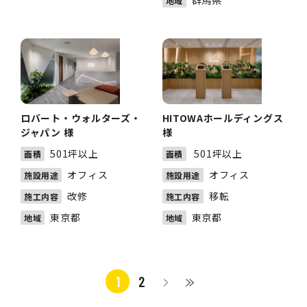
群馬県
地域
ロバート・ウォルターズ・
HITOWAホールディングス
ジャパン 様
様
501坪以上
501坪以上
面積
面積
オフィス
オフィス
施設用途
施設用途
改修
移転
施工内容
施工内容
東京都
東京都
地域
地域
1
2
>
≫