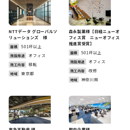
NTTデータ グローバルソ
森永製菓様【日経ニューオ
リューションズ 様
フィス賞 ニューオフィス
推進賞受賞】
501坪以上
面積
501坪以上
面積
オフィス
施設用途
オフィス
施設用途
移転
施工内容
改修
施工内容
東京都
地域
神奈川県
地域
東急不動産 様
都内企業様