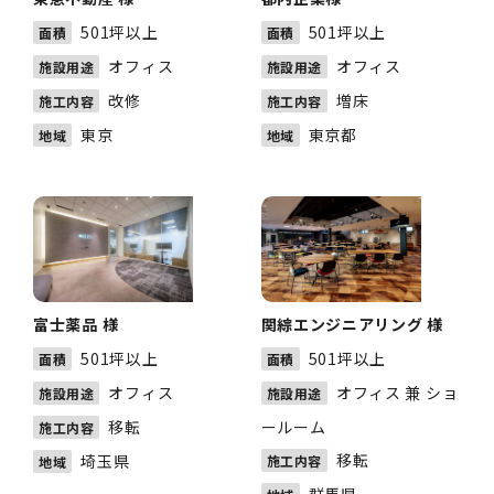
501坪以上
501坪以上
面積
面積
オフィス
オフィス
施設用途
施設用途
改修
増床
施工内容
施工内容
東京
東京都
地域
地域
富士薬品 様
関綜エンジニアリング 様
501坪以上
501坪以上
面積
面積
オフィス
オフィス 兼 ショ
施設用途
施設用途
移転
ールーム
施工内容
移転
埼玉県
施工内容
地域