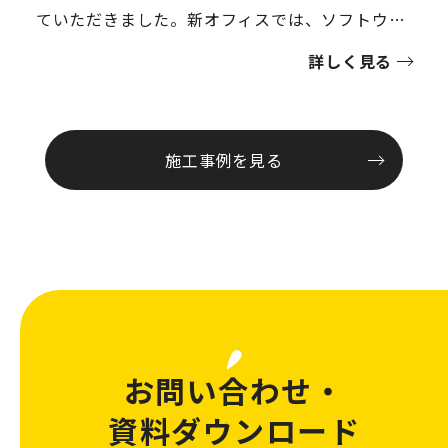
ていただきました。新オフィスでは、ソフトウェ
ア開発技術者がメインで入居すること、元々の社
詳しく見る
風として、従業員様が作り上げていくオフィス文
化があることをお伺いしておりました。オフィス
コンセプトは「immersive」。空間体験そのもの
施工事例を見る
に価値を作り、仕事に没入することができるオフ
ィスを目指しました。「選択できる働く場・切り
替える」「人によって違う集中力の種類に合わせ
たオフィス」「緊張とリラックスを分けた、居心
地の良いオフィス」の３つをキーワードに、ゾー
ニング、什器選定を行いました。オフィスは広い
見通しの良い空間を活かし、個室は最小限に、個
お問い合わせ・
室ブースなども使いながら構成しました。書庫や
資料ダウンロード
ロッカースペースなどは、コア部分にまとめ、雑