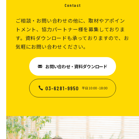
多な部分は見えないような工夫をしています。メ
Contact
インのベース席を中央に、窓側にフレキシブルエ
ご相談・お問い合わせの他に、取材やアポイン
リアを設けたレイアウトとなっています。窓側の
トメント、協力パートナー様を募集しておりま
エリアは、集中席からミーティングスペースま
す。資料ダウンロードも承っておりますので、お
で、選択肢を多く設けています。
気軽にお問い合わせください。
お問い合わせ・資料ダウンロード
03-6281-9950
平日 10:00 - 18:00