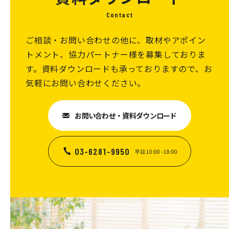
多な部分は見えないような工夫をしています。メ
Contact
インのベース席を中央に、窓側にフレキシブルエ
ご相談・お問い合わせの他に、取材やアポイン
リアを設けたレイアウトとなっています。窓側の
トメント、協力パートナー様を募集しておりま
エリアは、集中席からミーティングスペースま
す。資料ダウンロードも承っておりますので、お
で、選択肢を多く設けています。
気軽にお問い合わせください。
お問い合わせ・資料ダウンロード
03-6281-9950
平日 10:00 - 18:00