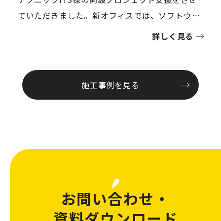
ていただきました。新オフィスでは、ソフトウェ
ア開発技術者がメインで入居すること、元々の社
詳しく見る
風として、従業員様が作り上げていくオフィス文
化があることをお伺いしておりました。オフィス
コンセプトは「immersive」。空間体験そのもの
施工事例を見る
に価値を作り、仕事に没入することができるオフ
ィスを目指しました。「選択できる働く場・切り
替える」「人によって違う集中力の種類に合わせ
たオフィス」「緊張とリラックスを分けた、居心
地の良いオフィス」の３つをキーワードに、ゾー
ニング、什器選定を行いました。オフィスは広い
見通しの良い空間を活かし、個室は最小限に、個
お問い合わせ・
室ブースなども使いながら構成しました。書庫や
資料ダウンロード
ロッカースペースなどは、コア部分にまとめ、雑